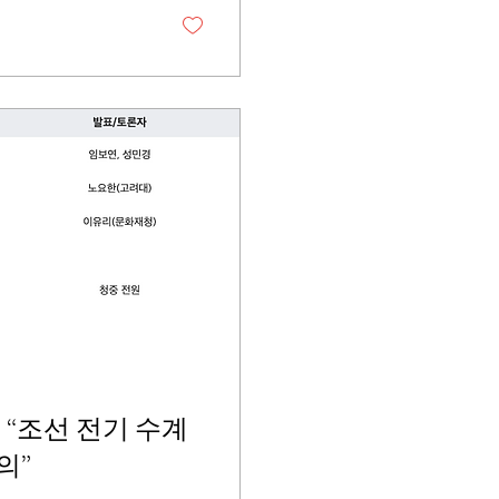
 “조선 전기 수계
의”