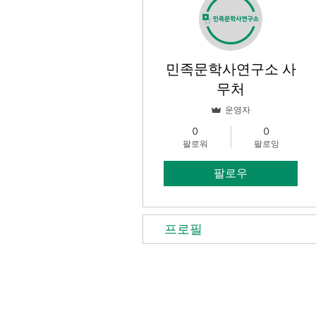
민족문학사연구소 사
무처
운영자
0
0
팔로워
팔로잉
팔로우
프로필