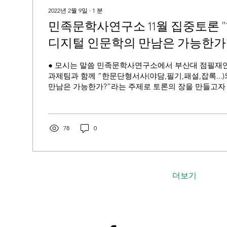
2022년 2월 9일
∙
1
분
민족문학사연구소 11월 집중토론
디지털 인문학의 만남은 가능한가?
● 모시는 말씀 민족문학사연구소에서 부산대 점필재
과제팀과 함께 “한문단형서사(야담,필기,패설,잡록...
만남은 가능한가?”라는 주제로 토론의 장을 만들고자 
퓨터를 활용한 문학연구방법론의...
78
0
더보기