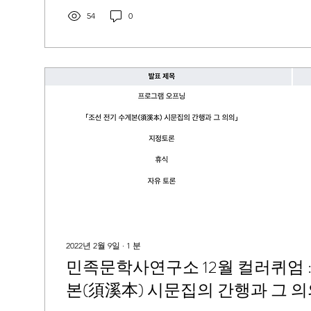
54
0
2022년 2월 9일
∙
1
분
민족문학사연구소 12월 컬러퀴엄 :
본(須溪本) 시문집의 간행과 그 의